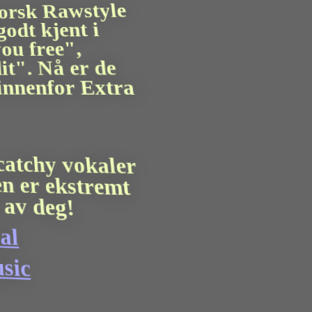
orsk Rawstyle
odt kjent i
ou free",
t". Nå er de
nnenfor Extra
atchy vokaler
 er ekstremt
v deg!
c