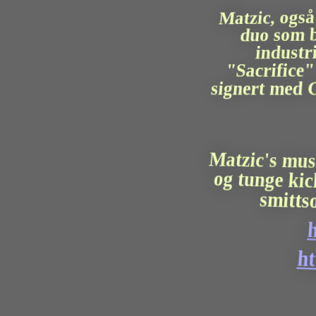
Matzic, også
duo som be
industri
"Sacrifice"
signert med G
Matzic's mus
og tunge ki
smitt