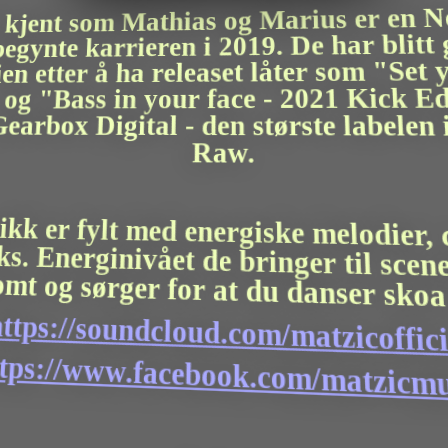
 kjent som Mathias og Marius er en N
gynte karrieren i 2019. De har blitt g
en etter å ha releaset låter som "Set y
 og "Bass in your face - 2021 Kick Edi
earbox Digital - den største labelen i
Raw.
ikk er fylt med energiske melodier, c
cks. Energinivået de bringer til scenen
somt og sørger for at du danser skoa a
https://soundcloud.com/matzicofficial
https://www.facebook.com/matzicmusi